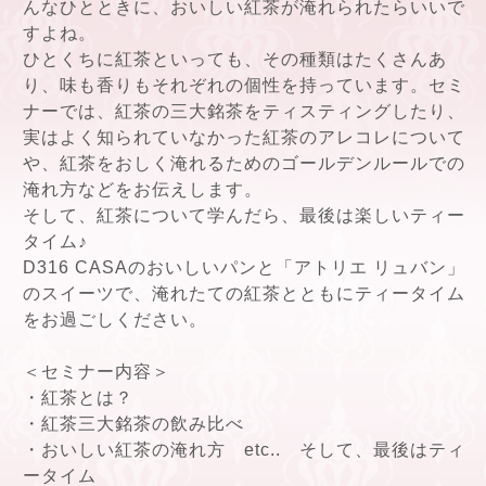
んなひとときに、おいしい紅茶が淹れられたらいいで
すよね。
ひとくちに紅茶といっても、その種類はたくさんあ
り、味も香りもそれぞれの個性を持っています。セミ
ナーでは、紅茶の三大銘茶をティスティングしたり、
実はよく知られていなかった紅茶のアレコレについて
や、紅茶をおしく淹れるためのゴールデンルールでの
淹れ方などをお伝えします。
そして、紅茶について学んだら、最後は楽しいティー
タイム♪
D316 CASAのおいしいパンと「アトリエ リュバン」
のスイーツで、淹れたての紅茶とともにティータイム
をお過ごしください。
＜セミナー内容＞
・紅茶とは？
・紅茶三大銘茶の飲み比べ
・おいしい紅茶の淹れ方 etc.. そして、最後はティ
ータイム