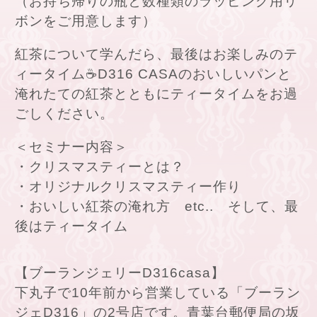
（お持ち帰りの瓶と数種類のラッピング用リ
ボンをご用意します）
紅茶について学んだら、最後はお楽しみのテ
ィータイム☕
D316 CASAのおいしいパンと
淹れたての紅茶とともにティータイムをお過
ごしください。
＜セミナー内容＞
・クリスマスティーとは？
・オリジナルクリスマスティー作り
・おいしい紅茶の淹れ方 etc.. そして、最
後はティータイム
【ブーランジェリーD316casa】
下丸子で10年前から営業している「ブーラン
ジェD316」の2号店です。青葉台郵便局の坂