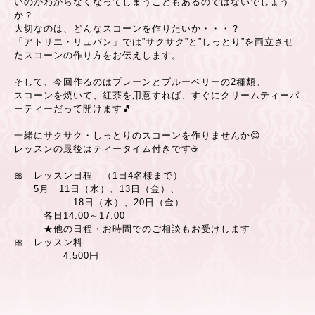
いのかわからなくなってしまうこともあるのではないでしょう
か？
大切なのは、どんなスコーンを作りたいか・・・？
「アトリエ・リュバン」では
”
サクサク
”
と
”
しっとり
”
を両立させ
たスコーンの作り方をお伝えします。
そして、今回作るのはプレーンとブルーベリーの
2
種類。
スコーンを焼いて、紅茶を用意すれば、すぐにクリームティーパ
ーティーだって開けます
🎵
一緒にサクサク・しっとりのスコーンを作りませんか
😊
レッスンの最後はティータイム付きです
☕
🎀
レッスン日程 （
1
日
4
名様まで）
5
月
11
日（水）、
13
日（金）、
18
日（水）、
20
日（金）
各日
14:00
～
17:00
★他の日程・お時間でのご相談もお受けします
🎀
レッスン料
4
,500
円